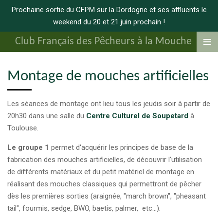
Prochaine sortie du CFPM sur la Dordogne et ses affluents le
Passer
weekend du 20 et 21 juin prochain !
au
contenu
Club Français des Pêcheurs à la Mouche
principal
Montage de mouches artificielles
Les séances de montage ont lieu tous les jeudis soir à partir de
20h30 dans une salle du
Centre Culturel de Soupetard
à
Toulouse.
Le groupe 1
permet d'acquérir les principes de base de la
fabrication des mouches artificielles, de découvrir l'utilisation
de différents matériaux et du petit matériel de montage en
réalisant des mouches classiques qui permettront de pêcher
dès les premières sorties (araignée, "march brown", "pheasant
tail", fourmis, sedge, BWO, baetis, palmer, etc...).